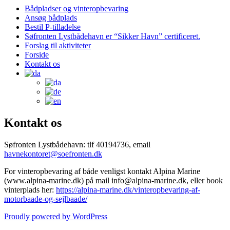
Bådpladser og vinteropbevaring
Ansøg bådplads
Bestil P-tilladelse
Søfronten Lystbådehavn er “Sikker Havn” certificeret.
Forslag til aktiviteter
Forside
Kontakt os
Kontakt os
Søfronten Lystbådehavn: tlf 40194736, email
havnekontoret@soefronten.dk
For vinteropbevaring af både venligst kontakt Alpina Marine
(www.alpina-marine.dk) på mail info@alpina-marine.dk, eller book
vinterplads her:
https://alpina-marine.dk/vinteropbevaring-af-
motorbaade-og-sejlbaade/
At
Proudly powered by WordPress
their