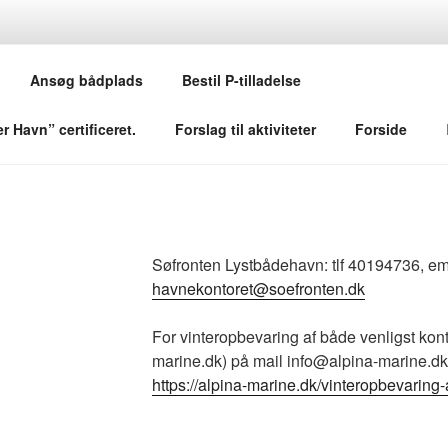
N LYSTBÅDEHAVN
Ansøg bådplads
Bestil P-tilladelse
 Havn” certificeret.
Forslag til aktiviteter
Forside
Søfronten Lystbådehavn: tlf 40194736, em
havnekontoret@soefronten.dk
For vinteropbevaring af både venligst kon
marine.dk) på mail info@alpina-marine.dk,
https://alpina-marine.dk/vinteropbevaring
A