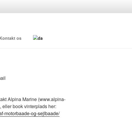
Kontakt os
ail
takt Alpina Marine (www.alpina-
 eller book vinterplads her:
-af-motorbaade-og-sejlbaade/