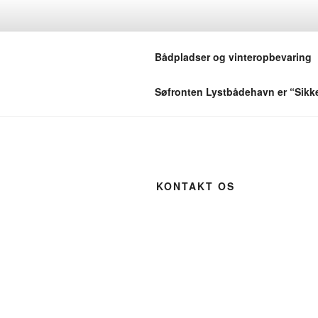
Skip
to
SØFRONTE
content
Bådpladser og vinteropbevaring
Smålandshavets perle
Søfronten Lystbådehavn er “Sikker
KONTAKT OS